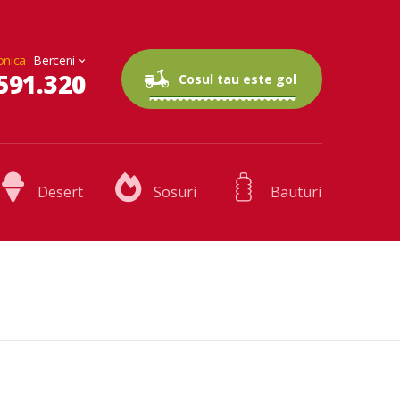
onica
591.320
0 articole
0.00 lei
Cosul tau este gol
Desert
Sosuri
Bauturi