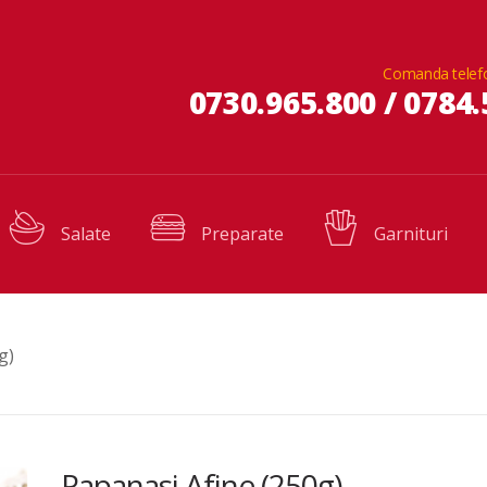
Comanda telef
0730.965.800 / 0784.
Salate
Preparate
Garnituri
g)
Papanasi Afine (250g)