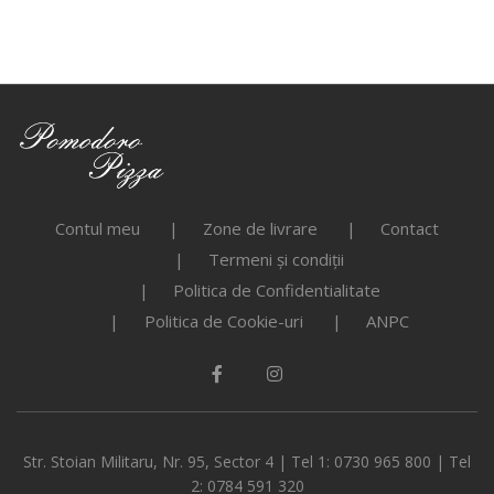
Contul meu
Zone de livrare
Contact
Termeni și condiții
Politica de Confidentialitate
Politica de Cookie-uri
ANPC
Str. Stoian Militaru, Nr. 95, Sector 4 | Tel 1: 0730 965 800 | Tel
2: 0784 591 320