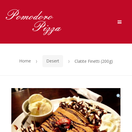
Skip to navigation
Skip to content
Men
Home
Desert
Clatite Finetti (200g)