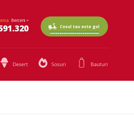
onica
591.320
0 articole
0.00 lei
Cosul tau este gol
Desert
Sosuri
Bauturi