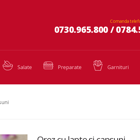
Comanda telef
0730.965.800 / 0784.
Salate
Preparate
Garnituri
suni
Orez cu lapte si capsuni