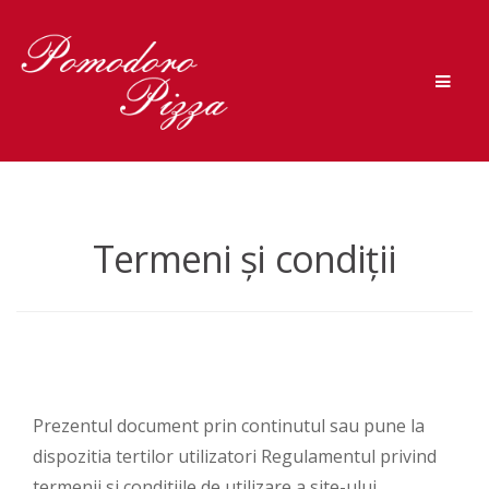
Skip to navigation
Skip to content
Men
Termeni și condiții
Prezentul document prin continutul sau pune la
dispozitia tertilor utilizatori Regulamentul privind
termenii si conditiile de utilizare a site-ului