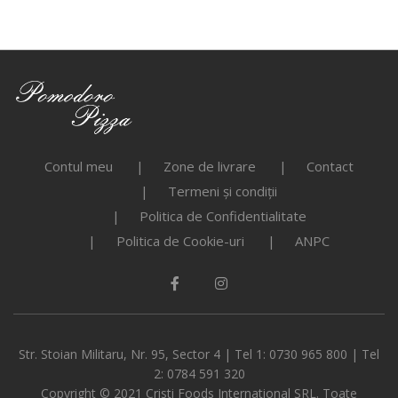
Contul meu
Zone de livrare
Contact
Termeni și condiții
Politica de Confidentialitate
Politica de Cookie-uri
ANPC
Str. Stoian Militaru, Nr. 95, Sector 4 | Tel 1: 0730 965 800 | Tel
2: 0784 591 320
Copyright © 2021 Cristi Foods International SRL. Toate