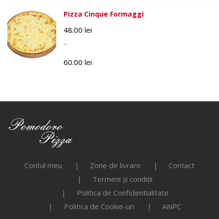
Pizza Cinque Formaggi
48.00
lei
–
60.00
lei
Contul meu
Zone de livrare
Contact
Termeni și condiții
Politica de Confidentialitate
Politica de Cookie-uri
ANPC