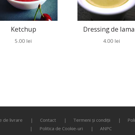
Ketchup
Dressing de lama
5.00
lei
4.00
lei
 de livrare
Contact
Termeni și condiții
Pol
Politica de Cookie-uri
ANPC