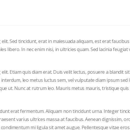
elit. Sed tincidunt, erat in malesuada aliquam, est erat faucibus
 libero. In nec enim nisi, in ultricies quam. Sed lacinia feugiat v
it. Etiam quis diam erat. Duis velit lectus, posuere a blandit si
s interdum, leo metus luctus sem, vel vulputate diam ipsum sed 
que ut. Nunc at rutrum leo. Mauris metus mauris, tristique quis
cidunt erat fermentum. Aliquam non tincidunt urna. Integer tinci
 Praesent varius ultrices massa at faucibus. Aenean dignissim, orc
et condimentum mi ligula sit amet augue. Pellentesque vitae eros