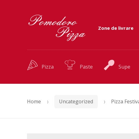
Skip to navigation
Skip to content
Zone de livrare
Pizza
Paste
Supe
Home
Uncategorized
Pizza Festi