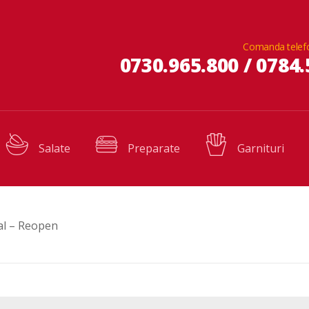
Comanda telef
0730.965.800 / 0784.
Salate
Preparate
Garnituri
val – Reopen