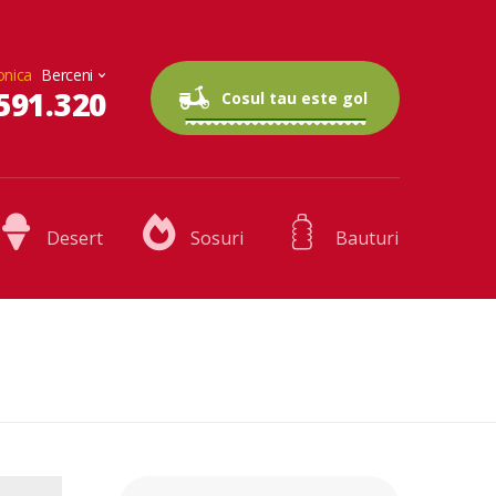
onica
591.320
0 articole
0.00 lei
Cosul tau este gol
Desert
Sosuri
Bauturi
Caută după: