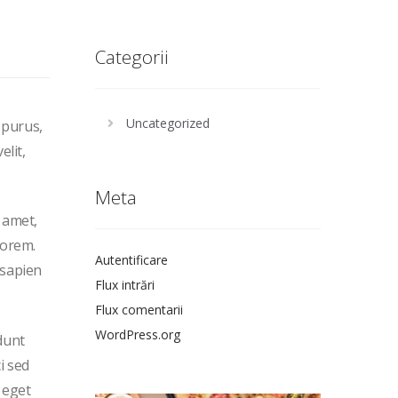
Categorii
Uncategorized
 purus,
elit,
Meta
t amet,
lorem.
Autentificare
 sapien
Flux intrări
Flux comentarii
WordPress.org
dunt
i sed
 eget