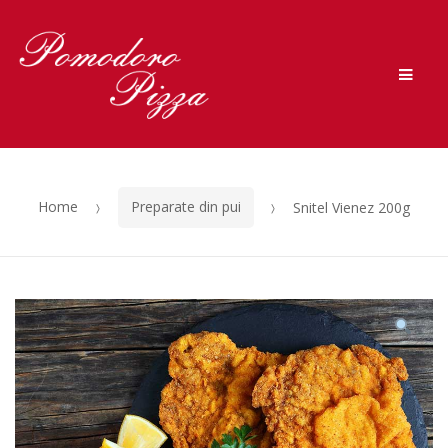
Skip to navigation
Skip to content
Men
Home
Preparate din pui
Snitel Vienez 200g