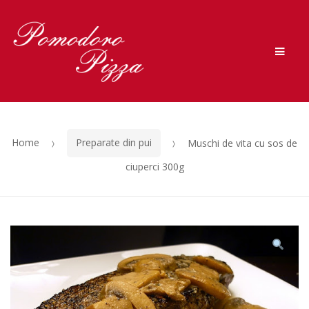
Skip to navigation
Skip to content
Men
Home
Preparate din pui
Muschi de vita cu sos de
ciuperci 300g