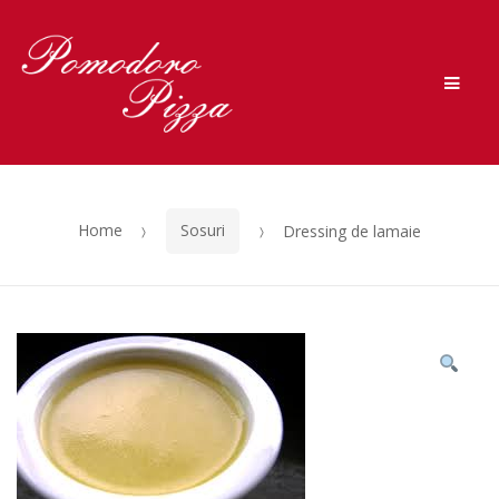
Skip to navigation
Skip to content
Men
Home
Sosuri
Dressing de lamaie